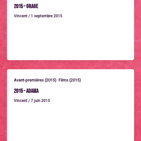
2015 – Orage
Vincent
/
1 septembre 2015
Mercredi 30 septembre à 20h45, en présence de
Fabrice Camoin Un thriller de Fabrice Camoin. 1h23.
France 2015. Tourné
,
Avant-premières (2015)
Films (2015)
2015 – Adama
Vincent
/
7 juin 2015
Jeudi 1er octobre à 18h Lecture << Le Passeur >> par
Katia Belalimat Long métrage d’animation réalisé par
Simon