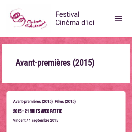
Aller
Main
au
Festival
Menu
contenu
Cinéma d'ici
Avant-premières (2015)
,
Avant-premières (2015)
Films (2015)
2015 – 21 nuits avec Pattie
Vincent
/
1 septembre 2015
Vendredi 2 octobre à 20h45, en présence des frères