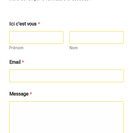
Ici c'est vous
*
Prénom
Nom
Email
*
E
Message
*
m
a
i
l
v
o
u