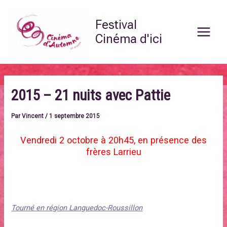
Aller
Main
au
Festival
Menu
contenu
Cinéma d'ici
2015 – 21 nuits avec Pattie
Par
Vincent
/
1 septembre 2015
Vendredi 2 octobre à 20h45, en présence des
frères Larrieu
Un film d’Arnaud et Jean-Marie Larrieu. 1h55. France 2015.
Tourné en région Languedoc-Roussillon