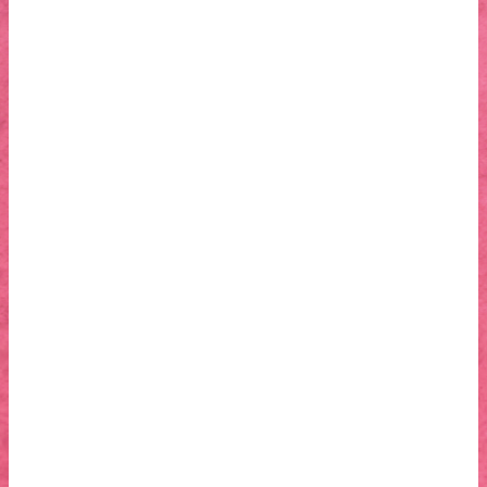
Synopsis:
Au cœur de l’été, Caroline, parisienne et mère de famille
d’une quarantaine d’années, débarque dans un petit village du
sud de la France. Elle doit organiser dans l’urgence les
funérailles de sa mère, avocate volage, qu’elle ne voyait plus
guère.
Elle est accueillie par Pattie qui aime raconter à qui veut bien
l’écouter ses aventures amoureuses avec les hommes du
coin.
Alors que toute la vallée se prépare pour les fameux bals du
15 août, le corps de la défunte disparait mystérieusement.