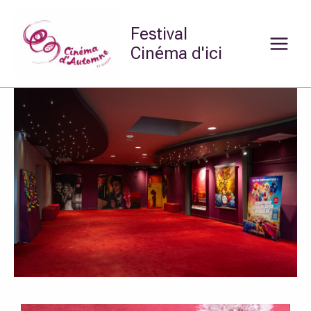
Aller
Main
au
Festival
Menu
contenu
Cinéma d'ici