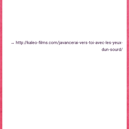
spectateur, celle d’un peuple que la Langue des Signes
façonne, et qui agit, lutte pour défendre sa langue et sa
culture, sa différence.
→ http://kaleo-films.com/javancerai-vers-toi-avec-les-yeux-
dun-sourd/
Liste Technique
Un film de Laetitia Carton – Produit par Olivier Charvet
et Sophie Germain – Coproducteur : Gabriel Chabanier –
Image : Gertrude Baillot, Laetitia Carton, Pascale Marin – Son
: Nicolas Joly, Jean Mallet – Montage : Rodolphe Molla –
Musique originale : Camille