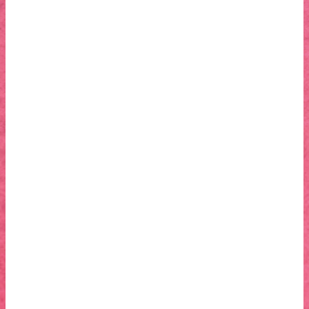
Synopsis
Ce film est adressé à mon ami Vincent, qui est mort il y a dix
ans. Vincent était Sourd. Il m’avait initiée à sa langue, à sa
culture, à son monde.
En partant à la rencontre de ses amis, je vais suivre le fil de
sa vie, jusqu’à sa mort tragique. Une éducation oraliste
imposée, le refus familial de sa différence, la découverte
tardive de la langue des signes et du monde Sourd… A
travers la vie de Vincent, une histoire singulière, mais qui est
aussi celle de milliers d »autres sourds, je remonte aux
racines du mal-être des Sourds : « L »interdiction » de la
langue de signes pendant plus d »un siècle, la difficulté à
pouvoir grandir dans cette langue, encore aujourd’hui, et la
souffrance qui en résulte, faite d’isolement, de déni et
d’incompréhension.
En parallèle, je lui raconte mon trajet au pays des Sourds
depuis sa disparition. Au fil du film c’est toute la richesse de
ce monde inconnu et fascinant que je veux faire partager au