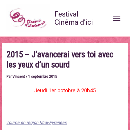
Aller
Main
au
Festival
Menu
contenu
Cinéma d'ici
2015 – J’avancerai vers toi avec
les yeux d’un sourd
Par
Vincent
/
1 septembre 2015
Jeudi 1er octobre à 20h45
Un documentaire de Laetitia Carton. 1h30. France 2015.
Tourné en région Midi-Pyrénées