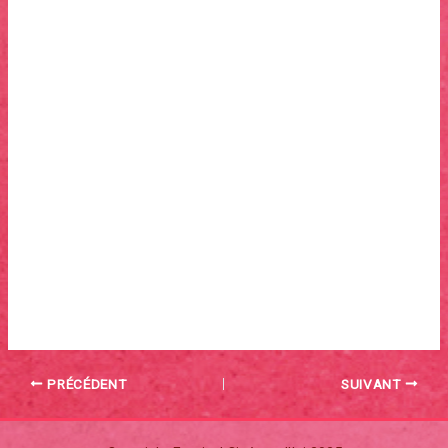
Partenaires
Une production Kaléo Films
En coproduction avec Le Miroir – Avec la participation du
CNC (Avance sur recettes), et le soutien des Régions
Limousin, Midi-Pyrénées et Auvergne. En association avec
Indéfilms 2. Avec le soutien du programme Media de l »Union
Européenne, de la Procirep-Angoa et l »aide à l »écriture de
Ciclic-Région Centre.
PRÉCÉDENT
SUIVANT