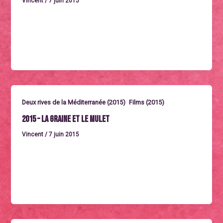
Vincent
/
7 juin 2015
Dimanche 4 octobre à 20h45, en présence de Rachid
El Ouali Un road movie, comédie romantique de
Rachid El […]
,
Deux rives de la Méditerranée (2015)
Films (2015)
2015 – La graine et le mulet
Vincent
/
7 juin 2015
Samedi 3 octobre à 20h45, en présence d’Olivier
Loustau Un film d’Abdellatif Kechiche, avec Habib
Boufares, Hafsia Herzi, Olivier