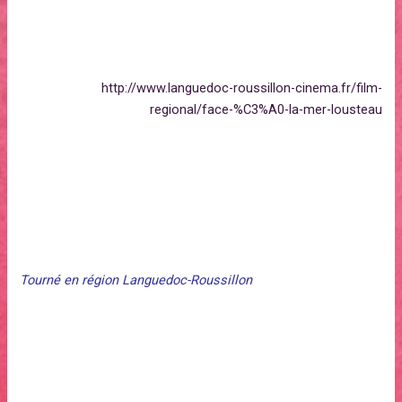
Interprétation : Alicia Houri, Moussa Maaskri, Vincent
Martinez , Tonio Descanvelle, Pierre Berriau, Leïla D’Issernio
Production : Emaël Films
→
http://www.languedoc-roussillon-cinema.fr/film-
regional/face-%C3%A0-la-mer-lousteau
CHAQUE JOUR EST UNE PETITE VIE
Court métrage d’Albane Firoretti et Lou-Brice Léonard. Durée
28 minutes
Tourné en région Languedoc-Roussillon
Synopsis
Une cité au bord de la Méditerranée. Dans une modeste
caravane posée au milieu des tours, Rachel, 80 ans, rêve de
retourner dans son Algérie natale. Son fils Simon ne veut pas