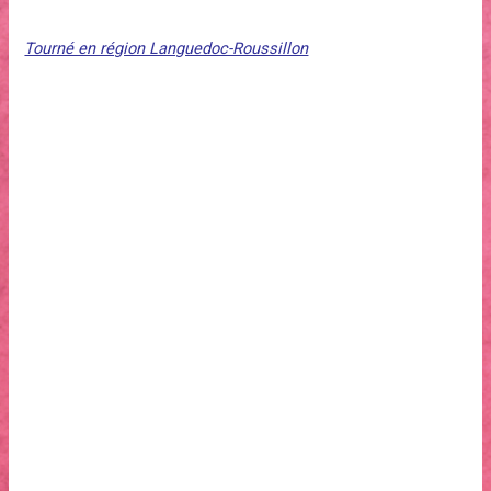
Court métrage d’Olivier Loustau. Durée 30 minutes
Tourné en région Languedoc-Roussillon
Synopsis
À Sète, trois marins pêcheurs reprennent la mer à la fin d’une
grève dure qui n’a pas vu aboutir les revendications. Leur petit
chalutier fait naufrage. Les trois hommes sont portés
disparus. Le cours du poisson continue de chuter et la fille du
patron pêcheur refuse de croire qu’ils sont morts.
Générique
Scénario : Olivier Lousteau
Image : Sofian El Fani
Son : Matthieu Descamps
Montage : Didier Ranz
Montage son : Julien Roig
Mixage : Julien Roig
Musique : Titi Robin , Les Négresses Vertes, Zardoni