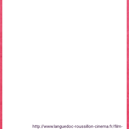
en entendre parler. « Une famille vraiment pourrie ! » dira
Stella sa petite
fille… Heureusement il y a la bonne humeur de Yazid alias
Gino et de tout le quartier…
Générique
Scénario :Albane Fioretti
Image : Forest Finbow
Montage : Lou-Brice Léonard, Camille Hubert, Guillaume
Arnoulet
Montage son : Hugo Rossi
Décors : Claudine Lloubié
Musique : Reinhardt Wagner
Interprétation : Kader Bouallaga, Albane Firoetti, Jean-Baptise
Durand, Frank Ferrari, Thérèse Roussel, Mike Reilles
Production : La Ville et les Champs
Distribution : The Wild Room
→
http://www.languedoc-roussillon-cinema.fr/film-