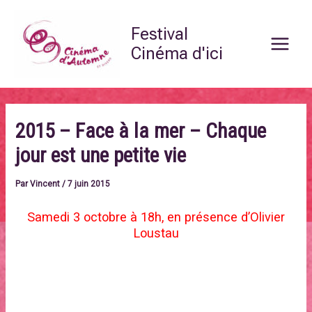
Aller
Main
au
Festival
Menu
contenu
Cinéma d'ici
2015 – Face à la mer – Chaque
jour est une petite vie
Par
Vincent
/
7 juin 2015
Samedi 3 octobre à 18h, en présence d’Olivier
Loustau
FACE A LA MER