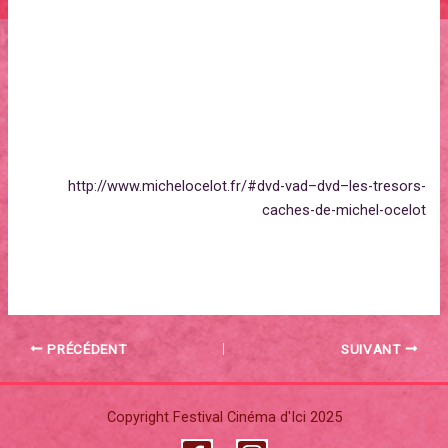
•Trophée d’Or, Festival International du Film de Court Métrage,
Odense (Danemark), 1980
La Légende du Pauvre Bossu (1982)
•CESAR du Meilleur Court-Métrage d’Animation, Paris
(France), 1983
•Tournée “Best of Annecy”, Etats-Unis et Canada
→
http://www.michelocelot.fr/#dvd-vad–dvd–les-tresors-
caches-de-michel-ocelot
PRÉCÉDENT
SUIVANT
Copyright Festival Cinéma d'Ici 2025