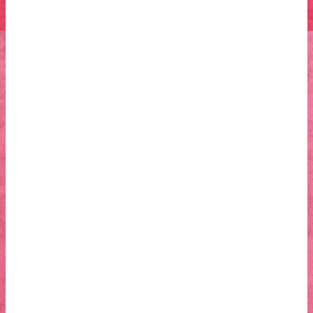
Courts métrages et divers programmes de Michel Ocelot
(2008)
6 courts métrages :
– Les 3 Inventeurs (13′)
Dans un monde de dentelle blanche, un grand inventeur, une
grande inventrice et une petite inventrice inventent de belles
machines utiles. Mais les gens ne comprennent pas et
n’aiment pas qu’on ne se tienne pas comme eux…
– La Légende du Pauvre Bossu (7′)
Tout en haut, une princesse inaccessible.
Tout en bas, un petit bossu bafoué.
Entre eux, les gens, l’égoïsme, les habitudes, l’étroitesse
d’esprit.
Mais le bossu a un secret, que lui-même ignore…
– Icare (6′)
C’est bien l’histoire d’Icare, fils de Dédale, enfermé dans le
labyrinthe, avec une variation…
– Le Prince des Joyaux (13′)