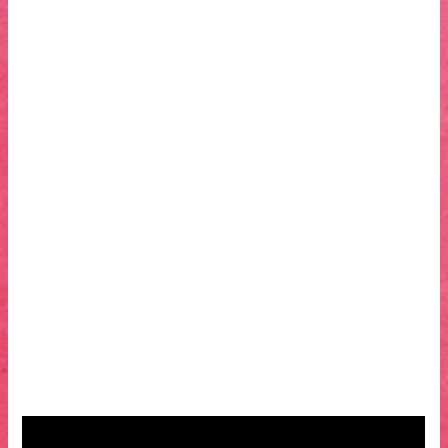
Notes
J’ai raconté une histoire, Kirikou et la sorcière, qui a atteint
beaucoup de monde. C’était la première fois que j’atteignais
beaucoup de monde. Mais ce n’était pas la première fois que
je faisais des films. Ces films, par contre, étaient courts,
sans vraie distribution. « Personne » n’a vu ces films. J’ai la
chance maintenant de vous les montrer, de faire à nouveau
tourner ces petites mécaniques, fruits de l’obstination et de
la passion. A ce passé qui a failli être oublié, je joins l’actuel,
avec une danse faite pour Björk, et le futur, une idée
d’enfants pour conclure mon film Azur & Asmar. En parallèle
de chacun des films, je tâche d’exposer la joyeuse magie de
rien-du-tout qui m’a permis de les faire exister, et d’exister
moi-même. M.O.