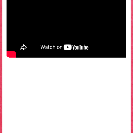
Récompenses
Les 3 inventeurs (1979)
•BAFTA (British Academy of Film and Television Award) du
Meilleur Film d’Animation Londres (Grande-Bretagne),1981.
•Nomination aux CESARS pour le Meilleur Court-Métrage
d’Animation, Paris (France), 1981.
•Premier Prix, Animafest, Zagreb (Croatie), 1980.