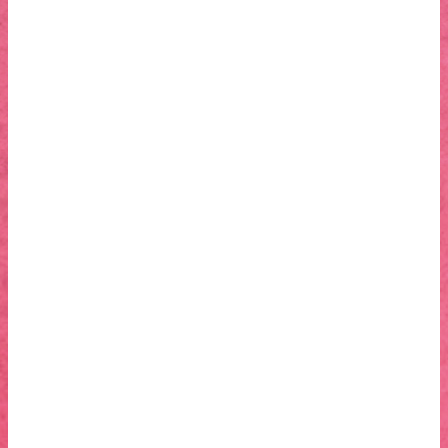
Voici un innocent garçon, une jolie princesse, un marchand
fourbe et un aigle géant, amateur de joyaux. Cela se passe au
pays des mille et une nuits, sous une pluie de pierres
précieuses…
– La Belle Fille et le Sorcier (4′)
« Je suis moche, je suis seule, je m’ennuie ».
Dans trois secondes, tout va changer…
– La Bergère qui danse. (9′)
Une jolie bergère aimait beaucoup un jeune berger. Une fée
aussi. La bergère sait garder les moutons et danser au son
du pipeau de son ami. La fée, elle, est puissante, impitoyable,
elle possède un dragon volant, un palais de cristal, une tour
du sommeil et bien des sortilèges. Laquelle des deux va
gagner ? .…
Et d’autres surprises seront à découvrir