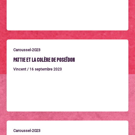
ateliers de réalisation permettent à celles et ceux qui y
participent,quel que […]
Caroussel-2023
Pattie et la colère de Poseïdon
Vincent
/
16 septembre 2023
Mercredi 27 septembre à 15hPATTIE ET LE COLÈREDE
POSÉIDONFrance 2023. Un film d’animation de David
Alaux. Durée : 1h36La vie
Caroussel-2023