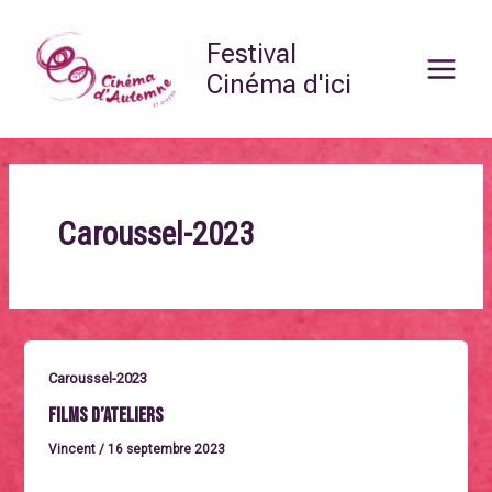
Aller
Main
au
Festival
Menu
contenu
Cinéma d'ici
Caroussel-2023
Caroussel-2023
Films d’ateliers
Vincent
/
16 septembre 2023
Mercredi 27 septembre à 14h / SÉANCE OFFERTELes