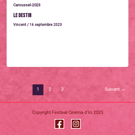
Caroussel-2023
Le destin
Vincent
/
16 septembre 2023
Vendredi 29 septembre à 15hLE DESTINÉgypte /
France 1997. Un drame de Youssef Chahine avec Nour
El-Sherif, Hani Salama, Faris
1
2
3
Suivant
→
Copyright Festival Cinéma d'Ici 2025