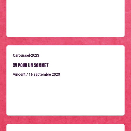
Jeudi 28 septembre à 16hLES YEUX
BANDÉSDocumentaire de 56 minutes réalisé par
Gérard Mailleau en2019.Ce film raconte une tranche de
Caroussel-2023
XV pour un sommet
Vincent
/
16 septembre 2023
XV POUR UN SOMMETDocumentaire de 52 minutes
réalisé par Patrick Foch en 2023.David Berty, ancien
international de rugby à XV