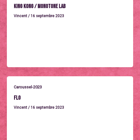
King Kong / Monotone Lab
Vincent
/
16 septembre 2023
Mercredi 27 septembre à 18h / SÉANCE OFFERTECINÉ
CONCERTLe projet multiforme ‘Monotone.lab’ revisite
sousforme de compositions modernes le film
KINGKONG
Caroussel-2023
Flo
Vincent
/
16 septembre 2023
Mercredi 27 septembre à 20h40AVANT-PREMIÈRE
FLOFrance 2023. Un biopic de Géraldine Danon avec
StéphaneCaillard, Alexis Michalik, Alison Wheeler…