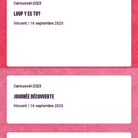
Caroussel-2023
Loup y es tu?
Vincent
/
16 septembre 2023
Jeudi 28 septembre à 20h40LOUP Y ES-TU ?France
2023. Un documentaire de Clara Bouffartigue.Durée :
1h25Des jeunes, des enfants et
Caroussel-2023
Journée découverte
Vincent
/
16 septembre 2023