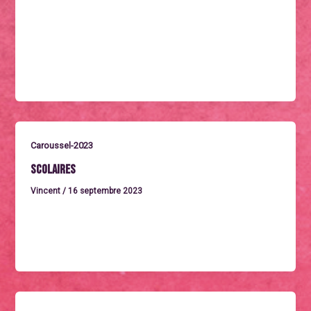
Mercredi 27 septembre à 20h40AVANT-PREMIÈRE
FLOFrance 2023. Un biopic de Géraldine Danon avec
StéphaneCaillard, Alexis Michalik, Alison Wheeler…
Durée :
Caroussel-2023
Scolaires
Vincent
/
16 septembre 2023
Pour toutes réservations :
contact@cinemadautomne.fr