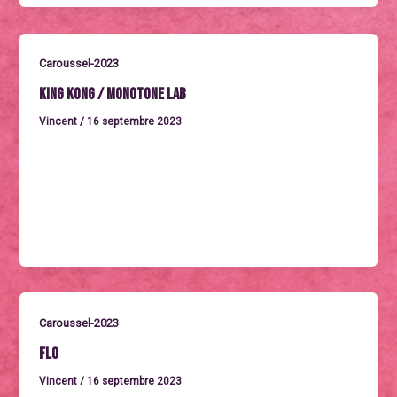
Caroussel-2023
King Kong / Monotone Lab
Vincent
/
16 septembre 2023
Mercredi 27 septembre à 18h / SÉANCE OFFERTECINÉ
CONCERTLe projet multiforme ‘Monotone.lab’ revisite
sousforme de compositions modernes le film
KINGKONG
Caroussel-2023
Flo
Vincent
/
16 septembre 2023