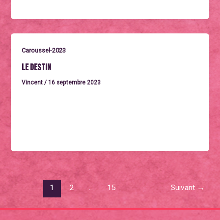
Caroussel-2023
Le destin
Vincent
/
16 septembre 2023
Vendredi 29 septembre à 15hLE DESTINÉgypte /
France 1997. Un drame de Youssef Chahine avec Nour
El-Sherif, Hani Salama, Faris
1
2
…
15
Suivant
→