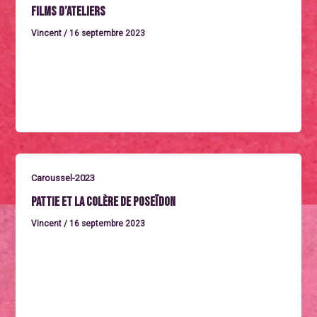
Films d’ateliers
Vincent
/
16 septembre 2023
Mercredi 27 septembre à 14h / SÉANCE OFFERTELes
ateliers de réalisation permettent à celles et ceux qui y
participent,quel que […]
Caroussel-2023
Pattie et la colère de Poseïdon
Vincent
/
16 septembre 2023
Mercredi 27 septembre à 15hPATTIE ET LE COLÈREDE
POSÉIDONFrance 2023. Un film d’animation de David
Alaux. Durée : 1h36La vie