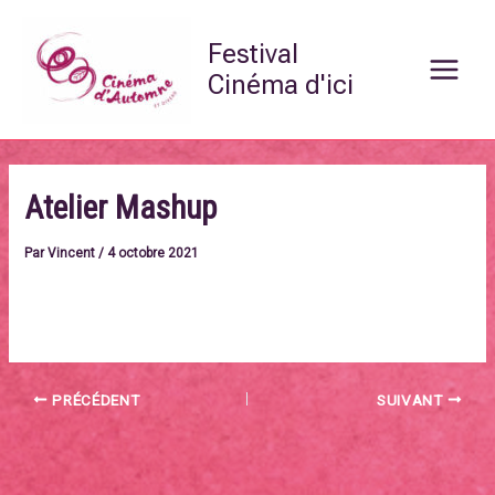
Aller
Main
au
Festival
Menu
contenu
Cinéma d'ici
Atelier Mashup
Par
Vincent
/
4 octobre 2021
https://cinemadautomne.fr/?page_id=3348
PRÉCÉDENT
SUIVANT