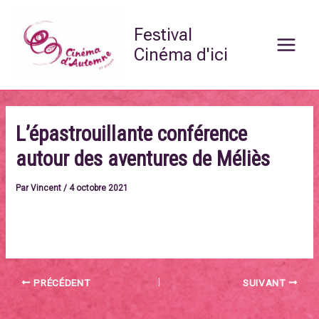
Aller
Main
au
Festival
Menu
contenu
Cinéma d'ici
L’épastrouillante conférence
autour des aventures de Méliès
Par
Vincent
/
4 octobre 2021
https://cinemadautomne.fr/?page_id=3333
PRÉCÉDENT
SUIVANT