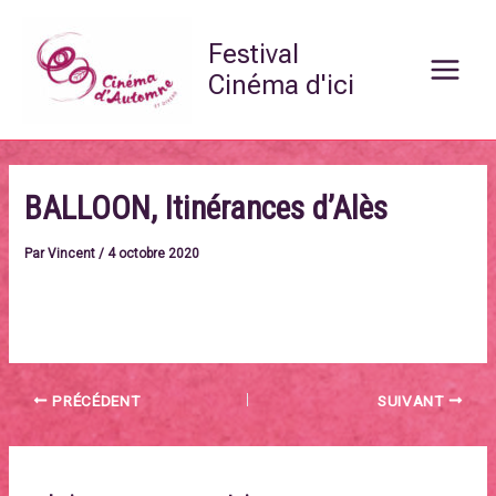
Aller
Main
au
Festival
Menu
contenu
Cinéma d'ici
BALLOON, Itinérances d’Alès
Par
Vincent
/
4 octobre 2020
https://cinemadautomne.fr/?page_id=3049
PRÉCÉDENT
SUIVANT