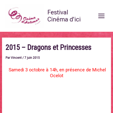
Aller
Main
au
Festival
Menu
contenu
Cinéma d'ici
2015 – Dragons et Princesses
Par
Vincent
/
7 juin 2015
Samedi 3 octobre à 14h, en présence de Michel
Ocelot
5 contes de Michel Ocelot (2010)
Synopsis