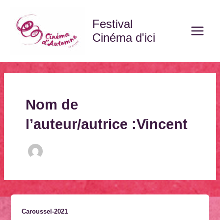
Aller
Main
au
Festival
Menu
contenu
Cinéma d'ici
Nom de
l’auteur/autrice :Vincent
Caroussel-2021