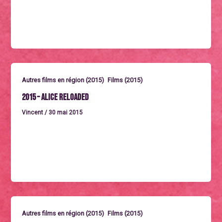
Un film de Alix Delaporte. France 2011. Durée: 1h27.
Avec Clotilde Hesme,
,
Autres films en région (2015)
Films (2015)
2015 – Alice Reloaded
Vincent
/
30 mai 2015
Mercredi 30 septembre à 19h Ouverture du festival
Ciné-concert à partir d’Alice in Wonderland de WW
Young (1915). Durée
,
Autres films en région (2015)
Films (2015)