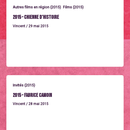
,
Autres films en région (2015)
Films (2015)
2015 – Chienne d’histoire
Vincent
/
29 mai 2015
Samedi 3 octobre à 11h, en présence de Thomas
Azuelos A la médiathèque de Castelnaudary Court
métrage de Serge
Invités (2015)
2015 – Fabrice Camoin
Vincent
/
28 mai 2015
Présent le mercredi 30 septembre Réalisateur Née en
1972, Fabrice Camoin suit des études d’architecture
parallèlement à sa licence