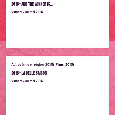
2015 – And the winner is…
Vincent
/
30 mai 2015
Mercredi 30 septembre à 20h45, en avant-programme
Court métrage de Baptiste Rouveure. 10 minutes.
Synopsis : Un boxeur seul […]
,
Autres films en région (2015)
Films (2015)
2015 – La belle saison
Vincent
/
30 mai 2015
Vendredi 2 octobre à 18h Mardi 6 octobre à 14h30
(Programme AFTER) Un film de Catherine Corsini.
France 2015.