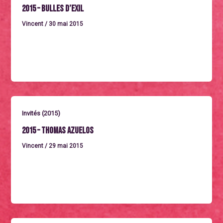
2015 – Bulles d’exil
Vincent
/
30 mai 2015
Jeudi 1 octobre à 16h Un film de Vincent Marie et
Antoine Chosson (2014). Durée : 52 minutes. Avec
Invités (2015)
2015 – Thomas Azuelos
Vincent
/
29 mai 2015
Présent toute la matinée du samedi 3 octobre Auteur
de bande dessinée. Il a fait plusieurs livres pour les